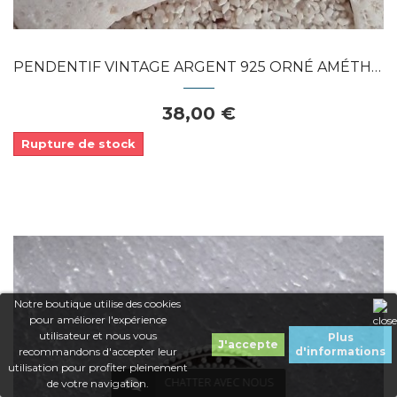
PENDENTIF VINTAGE ARGENT 925 ORNÉ AMÉTHYSTE
38,00 €
Rupture de stock
Notre boutique utilise des cookies
pour améliorer l'expérience
utilisateur et nous vous
Plus
J'accepte
recommandons d'accepter leur
d'informations
utilisation pour profiter pleinement
CHATTER AVEC NOUS
de votre navigation.