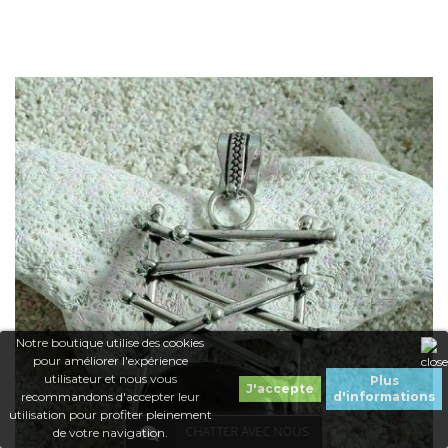
Notre boutique utilise des cookies
pour améliorer l'expérience
utilisateur et nous vous
Plus
J'accepte
Dans mon panier
recommandons d'accepter leur
d'informations
utilisation pour profiter pleinement
CHATTER AVEC NOUS
de votre navigation.
APERÇU RAPIDE