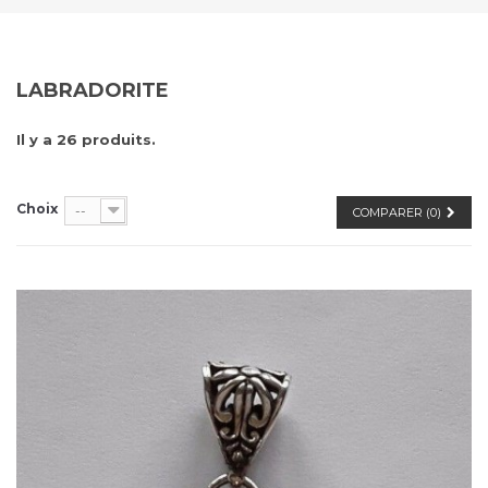
LABRADORITE
Il y a 26 produits.
Choix
--
COMPARER (
0
)