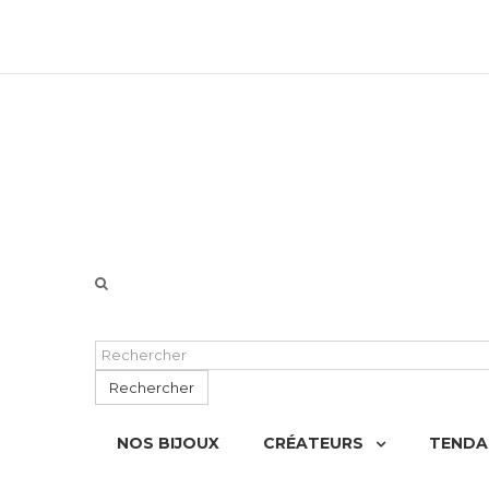
06 51 55 72 12 de 9H à 18h LUN-VEN
Rechercher
NOS BIJOUX
CRÉATEURS
TENDA