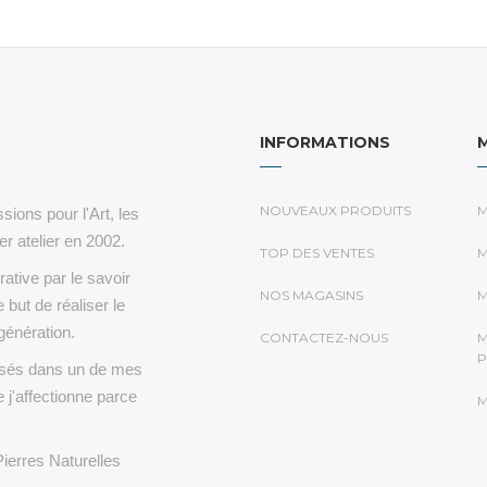
INFORMATIONS
NOUVEAUX PRODUITS
M
sions pour l'Art, les
r atelier en 2002.
TOP DES VENTES
M
rative par le savoir
NOS MAGASINS
M
e but de réaliser le
génération.
CONTACTEZ-NOUS
M
P
lisés dans un de mes
 j'affectionne parce
M
Pierres Naturelles