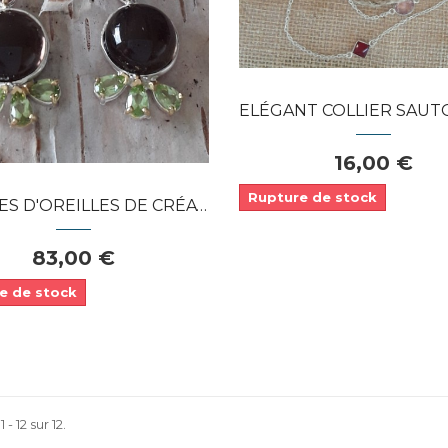
APERÇU RAPIDE
ELÉGANT COLLIER SAUTOIR FEMME MO
16,00 €
Rupture de stock
'OREILLES DE CRÉATEUR ORNÉE...
83,00 €
e de stock
 - 12 sur 12.