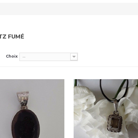
TZ FUMÉ
Choix
--
Dans mon panier
APERÇU RAPIDE