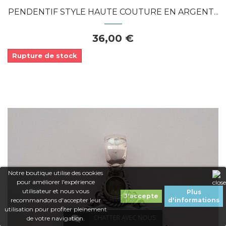
PENDENTIF STYLE HAUTE COUTURE EN ARGENT...
36,00 €
Rupture de stock
Notre boutique utilise des cookies
pour améliorer l'expérience
utilisateur et nous vous
Plus
J'accepte
recommandons d'accepter leur
d'informations
utilisation pour profiter pleinement
CHATTER AVEC NOUS
de votre navigation.