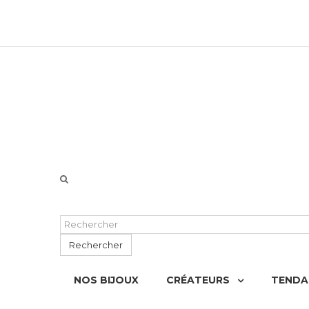
06 51 55 72 12 de 9H à 18h LUN-VEN
Rechercher
NOS BIJOUX
CRÉATEURS
TENDA