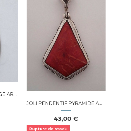
Dans mon panier
APERÇU RAPIDE
SIF &...
JOLI PENDENTIF PYRAMIDE ARGENT MASSIF...
43,00 €
Rupture de stock