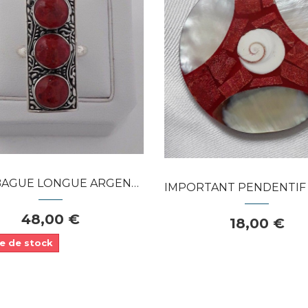
Dans mon panier
APERÇU RAPIDE
APERÇU RAPIDE
UE LONGUE ARGENT 925 TRIO DE...
IMPORTANT PENDENTIF MEDAILLON NAC
48,00 €
18,00 €
e de stock