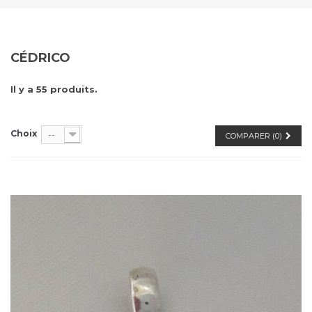
CÉDRICO
Il y a 55 produits.
Choix
--
COMPARER (
0
)