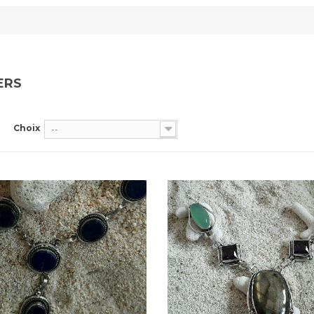
ERS
Choix
--
Dans mon panier
Dans mon panier
APERÇU RAPIDE
APERÇU RAPIDE