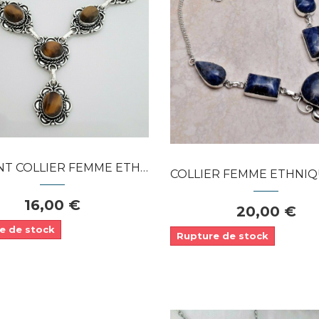
Dans mon panier
Dans mon panier
APERÇU RAPIDE
APERÇU RAPIDE
LLIER FEMME ETHNIQUE ARGENT 925...
COLLIER FEMME ETHNIQUE ORNÉE SODA
16,00 €
20,00 €
e de stock
Rupture de stock