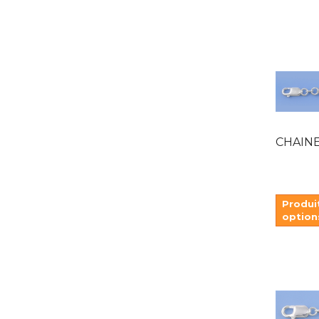
CHAINE C
Produi
option