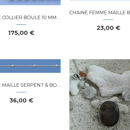
APERÇU RAPIDE
APERÇU RAPIDE
CHAINE FEMME MAILLE BOULE 1,8 MM A
OLLIER BOULE 10 MM ARGENT 925
23,00 €
175,00 €
APERÇU RAPIDE
LLE SERPENT & BOULE 3 MM ARGENT 925
36,00 €
Dans mon panier
APERÇU RAPIDE