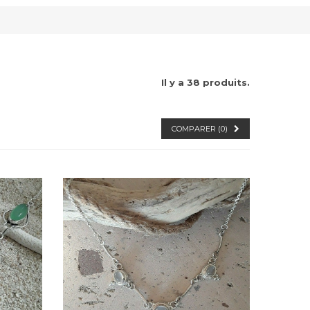
Il y a 38 produits.
COMPARER (
0
)
Dans mon panier
APERÇU RAPIDE