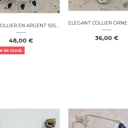
ELEGANT COLLIER ORNE 3 QUARTZ J
IER EN ARGENT 925 ORNE D' ONYX...
36,00 €
48,00 €
e de stock