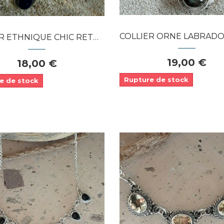
COLLIER ORNE LABRADORITE AMETHYS
NIQUE CHIC RETRO ORNE LAPIS LAZULI
19,00 €
18,00 €
Rupture de stock
e de stock
Dans mon panier
APERÇU RAPIDE
APERÇU RAPIDE