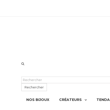
06 51 55 72 12 de 9H à 18h LUN-VEN
Rechercher
NOS BIJOUX
CRÉATEURS
TENDA