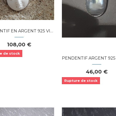
APERÇU RAPIDE
Dans mon panier
APERÇU RAPIDE
 EN ARGENT 925 VISAGE EN OS...
108,00 €
e de stock
PENDENTIF ARGENT 925 & NACRE BLEUE
46,00 €
Rupture de stock