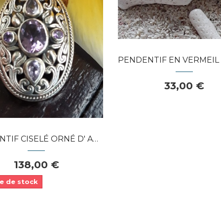
Dans mon panier
APERÇU RAPIDE
PENDENTIF EN VERMEIL 2 TONS ORNÉ D
33,00 €
ISELÉ ORNÉ D' AMÉTHYSTES ARGENT...
138,00 €
e de stock