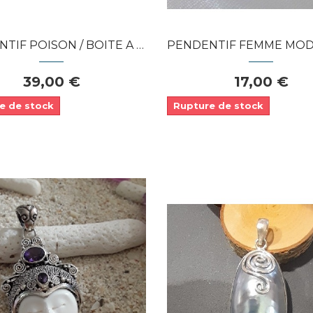
 POISON / BOITE A SECRET EN...
PENDENTIF FEMME MODE STYLE RÉTRO EN 
39,00 €
17,00 €
e de stock
Rupture de stock
Dans mon panier