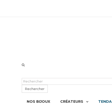
06 51 55 72 12 de 9H à 18h LUN-VEN
Rechercher
NOS BIJOUX
CRÉATEURS
TENDA