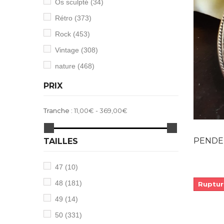
Os sculpté
(34)
Rétro
(373)
Rock
(453)
Vintage
(308)
nature
(468)
PRIX
Tranche :
11,00€ - 369,00€
PENDENTIF C
TAILLES
47
(10)
48
(181)
Ruptur
49
(14)
50
(331)