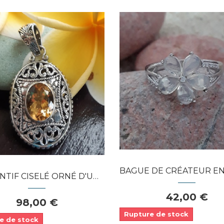
Dans mon panier
Dans mon panier
APERÇU RAPIDE
APERÇU RAPIDE
BAGUE DE CRÉATEUR EN ARGENT 925 O
ISELÉ ORNÉ D'UNE CITRINE ARGENT...
42,00 €
98,00 €
Rupture de stock
e de stock