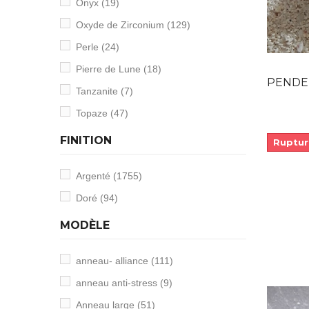
Onyx
(19)
Oxyde de Zirconium
(129)
Perle
(24)
Pierre de Lune
(18)
PENDENTIF
Tanzanite
(7)
Topaze
(47)
FINITION
Ruptur
Argenté
(1755)
Doré
(94)
MODÈLE
anneau- alliance
(111)
anneau anti-stress
(9)
Anneau large
(51)