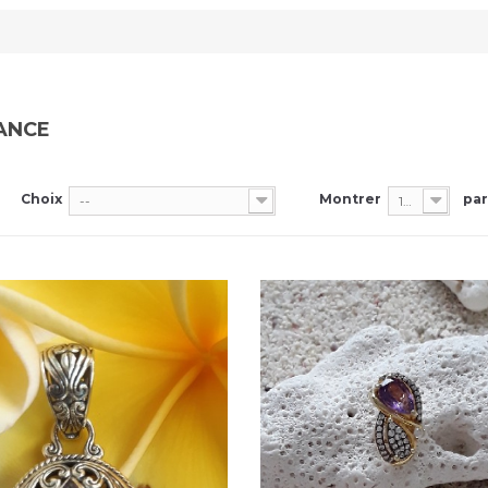
ANCE
Choix
Montrer
par
--
100
APERÇU RAPIDE