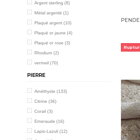
Argent sterling
(8)
Métal argenté
(1)
PENDENTIF
Plaqué argent
(10)
Plaqué or jaune
(4)
Plaqué or rose
(3)
Ruptur
Rhodium
(2)
vermeil
(70)
PIERRE
Améthyste
(133)
Citrine
(36)
Corail
(3)
Emeraude
(16)
Lapis-Lazuli
(12)