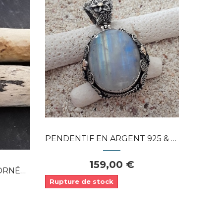
Dans mon panier
APERÇU RAPIDE
PENDENTIF EN ARGENT 925 & OR ORNE PIERRE...
159,00 €
AQUE...
Rupture de stock