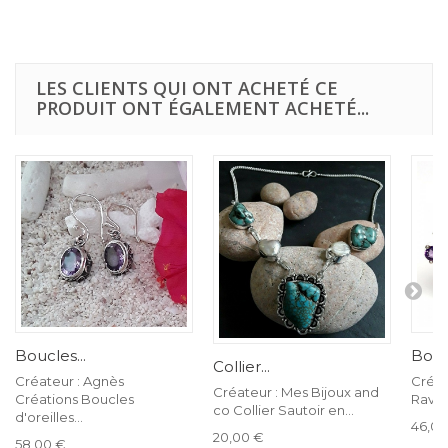
LES CLIENTS QUI ONT ACHETÉ CE
PRODUIT ONT ÉGALEMENT ACHETÉ...
Boucles...
Boucl
Collier...
Créateur : Agnès
Créat
Créateur : Mes Bijoux and
Créations Boucles
Ravis
co Collier Sautoir en...
d'oreilles...
46,00
20,00 €
58,00 €