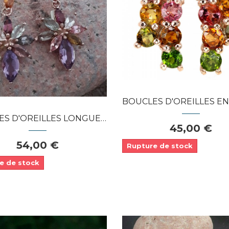
Dans mon panier
Dans mon panier
APERÇU RAPIDE
APERÇU RAPIDE
BOUCLES D'OREILLES EN VERMEIL ORNEE
'OREILLES LONGUES DE CREATEUR...
45,00 €
54,00 €
Rupture de stock
e de stock