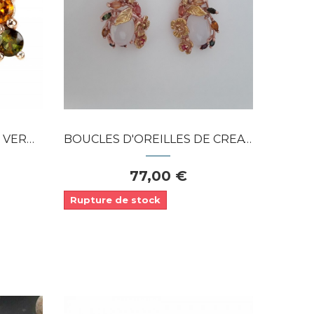
Dans mon panier
APERÇU RAPIDE
S DE...
BOUCLES D'OREILLES DE CREATEUR VERMEIL...
77,00 €
Rupture de stock