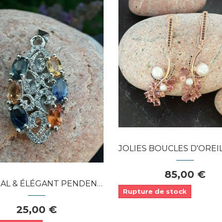
Dans mon panier
Dans mon panier
APERÇU RAPIDE
APERÇU RAPIDE
JOLIES BOUCLES D'OREILLES DE CRÉATEU
85,00 €
 ÉLÉGANT PENDENTIF EN ARGENT 925...
Rupture de stock
25,00 €