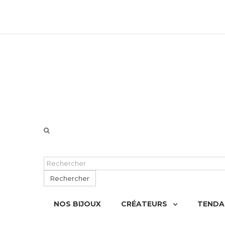
06 51 55 72 12 de 9H à 18h LUN-VEN
Rechercher
NOS BIJOUX
CRÉATEURS
TENDA