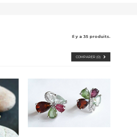
Il y a 35 produits.
COMPARER (
0
)
Dans mon panier
APERÇU RAPIDE