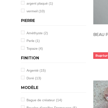
argent plaqué
(1)
vermeil
(10)
PIERRE
Améthyste
(2)
BEAU PENDE
Perle
(1)
Topaze
(4)
Ruptur
FINITION
Argenté
(15)
Doré
(13)
MODÈLE
Bague de créateur
(14)
Boucles d'oreilles Dormeuses
(5)