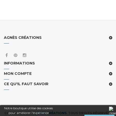
AGNÈS CRÉATIONS
INFORMATIONS
MON COMPTE
CE QU'IL FAUT SAVOIR
Notre boutique utilise des cookies
pour améliorer l'expérience
COPYRIGHT 2019
AGNES CRÉATIONS
. TOUS DROITS RÉSERVÉS.