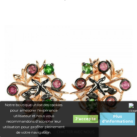
Dans mon panier
Notre boutique utilise des cookies
APERÇU RAPIDE
pour améliorer l'expérience
utilisateur et nous vous
Plus
J'accepte
recommandons d'accepter leur
d'informations
utilisation pour profiter pleinement
CHATTER AVEC NOUS
de votre navigation.