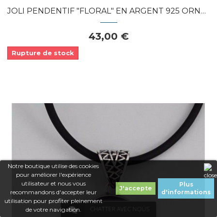
JOLI PENDENTIF "FLORAL" EN ARGENT 925 ORNE...
43,00 €
Rupture de stock
Notre boutique utilise des cookies
pour améliorer l'expérience
utilisateur et nous vous
Plus
J'accepte
recommandons d'accepter leur
d'informations
utilisation pour profiter pleinement
CHATTER AVEC NOUS
de votre navigation.