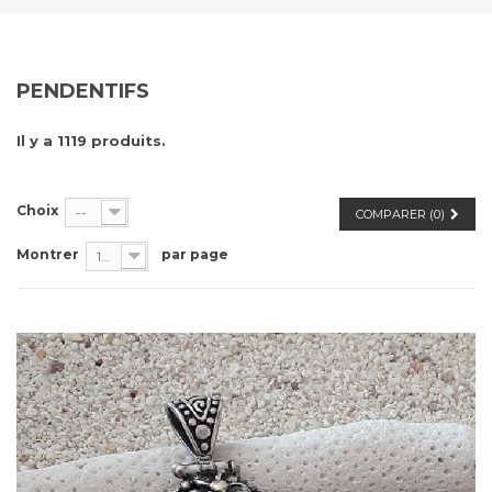
PENDENTIFS
Il y a 1119 produits.
Choix
--
COMPARER (
0
)
Montrer
par page
100