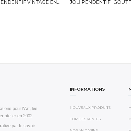
DENTIF VINTAGE EN ARGENT...
JOLI PENDENTIF "GOUTTE" ARG
INFORMATIONS
NOUVEAUX PRODUITS
M
sions pour l'Art, les
r atelier en 2002.
TOP DES VENTES
M
rative par le savoir
NOS MAGASINS
M