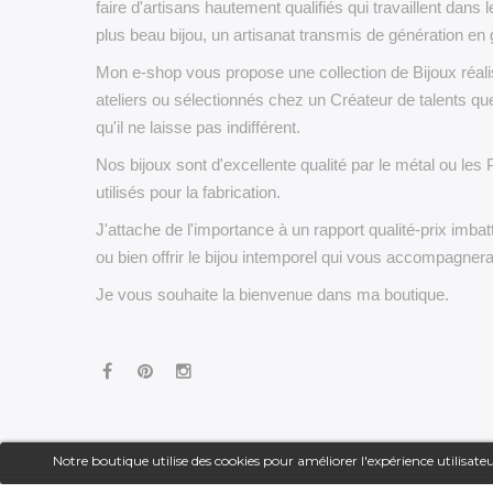
faire d'artisans hautement qualifiés qui travaillent dans l
plus beau bijou, un artisanat transmis de génération en 
Mon e-shop vous propose une collection de Bijoux réa
ateliers ou sélectionnés chez un Créateur de talents que
qu'il ne laisse pas indifférent.
Nos bijoux sont d'excellente qualité par le métal ou les 
utilisés pour la fabrication.
J'attache de l'importance à un rapport qualité-prix imbatt
ou bien offrir le bijou intemporel qui vous accompagner
Je vous souhaite la bienvenue dans ma boutique.
Notre boutique utilise des cookies pour améliorer l'expérience utilisa