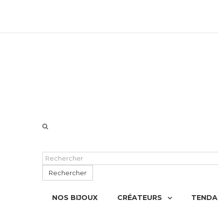
06 51 55 72 12 de 9H à 18h LUN-VEN
Rechercher
NOS BIJOUX
CRÉATEURS
TENDA