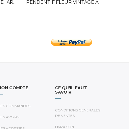
ENT...
PENDENTIF FLEUR VINTAGE ARGENT...
MON COMPTE
CE QU'IL FAUT
SAVOIR
ES COMMANDES
CONDITIONS GENERALES
DE VENTES
ES AVOIRS
LIVRAISON
ES ADRESSES