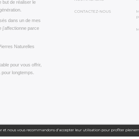
e but de réaliser le
génération.
CONTACTEZ-NOUS
M
P
lisés dans un de mes
 j'affectionne parce
M
Pierres Naturelles
able pour vous offrir,
a pour longtemps.
teur et nous vous recommandons d'accepter leur utilisation pour profiter pleine