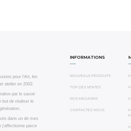
INFORMATIONS
NOUVEAUX PRODUITS
M
sions pour l'Art, les
r atelier en 2002.
TOP DES VENTES
M
rative par le savoir
NOS MAGASINS
M
e but de réaliser le
génération.
CONTACTEZ-NOUS
M
P
lisés dans un de mes
 j'affectionne parce
M