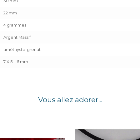
30 mm
22 mm
4 grammes
Argent Massif
améthyste-grenat
7 X 5 – 6 mm
Vous allez adorer...