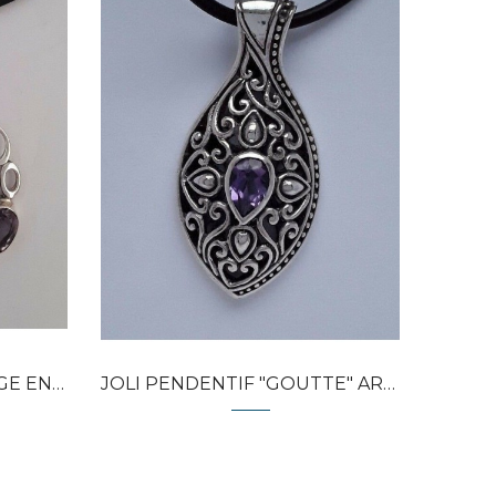
Quick view
BAGUE D
GENT...
JOLI PENDENTIF "GOUTTE" ARGENT...