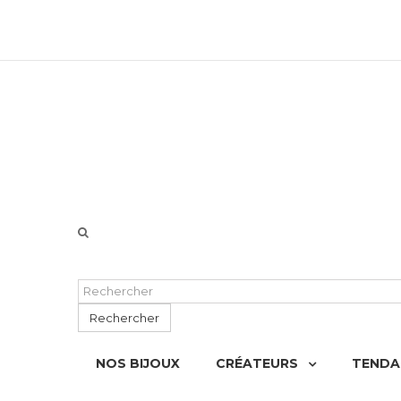
06 51 55 72 12 de 9H à 18h LUN-VEN
Rechercher
NOS BIJOUX
CRÉATEURS
TENDA