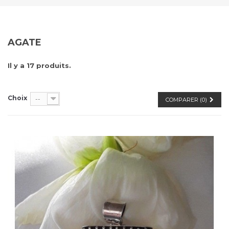
AGATE
Il y a 17 produits.
Choix
--
COMPARER (
0
)