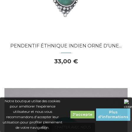
PENDENTIF ÉTHNIQUE INDIEN ORNÉ D'UNE...
33,00 €
Notre boutique utilise des cookies
pour améliorer l'expérience
utilisateur et nous vous
Plus
J'accepte
recommandons d'accepter leur
d'informations
utilisation pour profiter pleinement
CHATTER AVEC NOUS
de votre navigation.