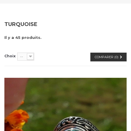
TURQUOISE
Il y a 45 produits.
Choix
--
COMPARER (
0
)