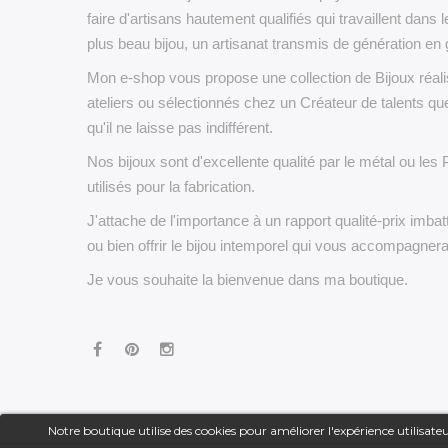
faire d'artisans hautement qualifiés qui travaillent dans l
plus beau bijou, un artisanat transmis de génération en 
Mon e-shop vous propose une collection de Bijoux réa
ateliers ou sélectionnés chez un Créateur de talents que
qu'il ne laisse pas indifférent.
Nos bijoux sont d'excellente qualité par le métal ou les 
utilisés pour la fabrication.
J'attache de l'importance à un rapport qualité-prix imbatt
ou bien offrir le bijou intemporel qui vous accompagner
Je vous souhaite la bienvenue dans ma boutique.
Notre boutique utilise des cookies pour améliorer l'expérience utilisa