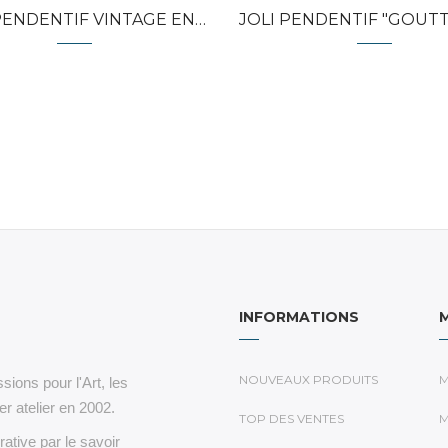
DENTIF VINTAGE EN ARGENT...
JOLI PENDENTIF "GOUTTE" ARG
INFORMATIONS
NOUVEAUX PRODUITS
M
sions pour l'Art, les
r atelier en 2002.
TOP DES VENTES
M
rative par le savoir