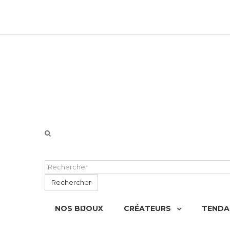
06 51 55 72 12 de 9H à 18h LUN-VEN
Rechercher
NOS BIJOUX
CRÉATEURS
TENDA