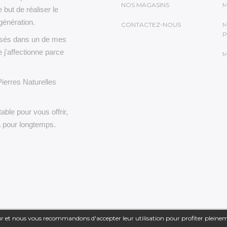
NOS MAGASINS
M
e but de réaliser le
génération.
CONTACTEZ-NOUS
M
P
lisés dans un de mes
 j'affectionne parce
M
Pierres Naturelles
able pour vous offrir,
a pour longtemps.
teur et nous vous recommandons d'accepter leur utilisation pour profiter pleine