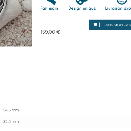
DANS MON PAN
159,00 €
54,5 mm
32,5 mm