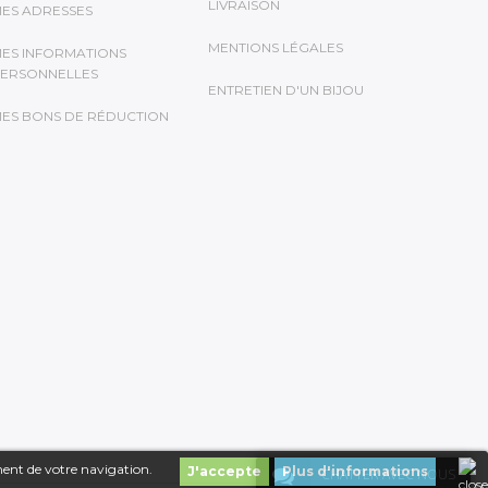
LIVRAISON
ES ADRESSES
MENTIONS LÉGALES
ES INFORMATIONS
ERSONNELLES
ENTRETIEN D'UN BIJOU
ES BONS DE RÉDUCTION
ment de votre navigation.
J'accepte
Plus d'informations
CHATTER AVEC NOUS