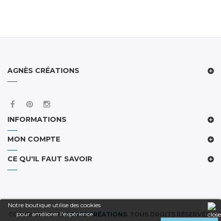
AGNÈS CRÉATIONS
INFORMATIONS
MON COMPTE
CE QU'IL FAUT SAVOIR
Notre boutique utilise des cookies
pour améliorer l'expérience
COPYRIGHT 2019
AGNES CRÉATIONS
. TOUS DROITS RÉSERVÉS.