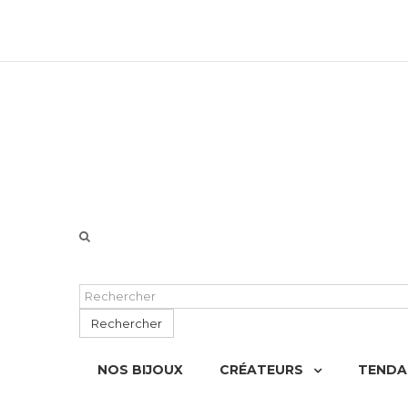
06 51 55 72 12 de 9H à 18h LUN-VEN
Rechercher
NOS BIJOUX
CRÉATEURS
TENDA