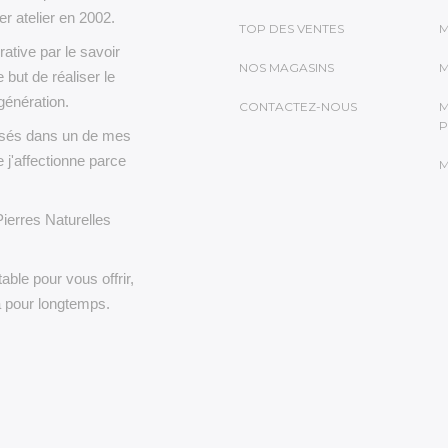
r atelier en 2002.
TOP DES VENTES
M
rative par le savoir
NOS MAGASINS
M
e but de réaliser le
génération.
CONTACTEZ-NOUS
M
P
lisés dans un de mes
 j'affectionne parce
M
Pierres Naturelles
able pour vous offrir,
a pour longtemps.