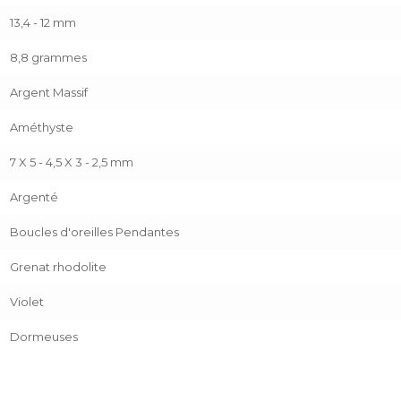
13,4 - 12 mm
8,8 grammes
Argent Massif
Améthyste
7 X 5 - 4,5 X 3 - 2,5 mm
Argenté
Boucles d'oreilles Pendantes
Grenat rhodolite
Violet
Dormeuses