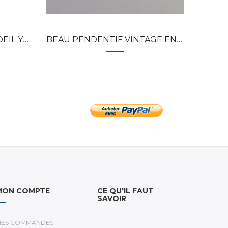
OGA...
BEAU PENDENTIF VINTAGE EN ARGENT...
JOLI PE
MON COMPTE
CE QU'IL FAUT
SAVOIR
ES COMMANDES