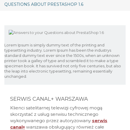
QUESTIONS ABOUT PRESTASHOP 1.6
Lorem Ipsum is simply dummy text of the printing and
typesetting industry. Lorem Ipsum has been the industrys
standard dummy text ever since the 1500s, when an unknown
printer took a galley of type and scrambled it to make a type
specimen book. It has survived not only five centuries, but also
the leap into electronic typesetting, remaining essentially
unchanged.
SERWIS CANAL+ WARSZAWA
Klienci satelitarnej telewizji cyfrowej mogą
skorzystać z usług serwisu technicznego
wykonywanego przez autoryzowany
serwis
canal+
warszawa obsługujący również całe