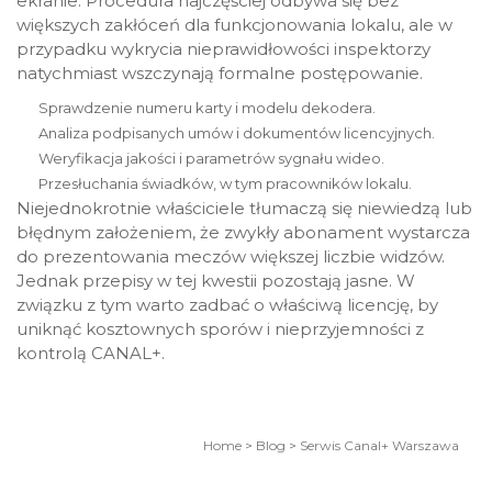
ekranie. Procedura najczęściej odbywa się bez
większych zakłóceń dla funkcjonowania lokalu, ale w
przypadku wykrycia nieprawidłowości inspektorzy
natychmiast wszczynają formalne postępowanie.
Sprawdzenie numeru karty i modelu dekodera.
Analiza podpisanych umów i dokumentów licencyjnych.
Weryfikacja jakości i parametrów sygnału wideo.
Przesłuchania świadków, w tym pracowników lokalu.
Niejednokrotnie właściciele tłumaczą się niewiedzą lub
błędnym założeniem, że zwykły abonament wystarcza
do prezentowania meczów większej liczbie widzów.
Jednak przepisy w tej kwestii pozostają jasne. W
związku z tym warto zadbać o właściwą licencję, by
uniknąć kosztownych sporów i nieprzyjemności z
kontrolą CANAL+.
Home
>
Blog
>
Serwis Canal+ Warszawa