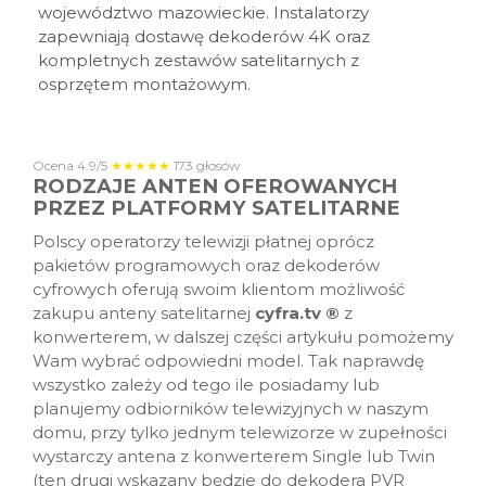
województwo mazowieckie. Instalatorzy
zapewniają dostawę dekoderów 4K oraz
kompletnych zestawów satelitarnych z
osprzętem montażowym.
Ocena
4.9
/5
★★★★★
173
głosów
RODZAJE ANTEN OFEROWANYCH
PRZEZ PLATFORMY SATELITARNE
Polscy operatorzy telewizji płatnej oprócz
pakietów programowych oraz dekoderów
cyfrowych oferują swoim klientom możliwość
zakupu anteny satelitarnej
cyfra.tv
®
z
konwerterem, w dalszej części artykułu pomożemy
Wam wybrać odpowiedni model. Tak naprawdę
wszystko zależy od tego ile posiadamy lub
planujemy odbiorników telewizyjnych w naszym
domu, przy tylko jednym telewizorze w zupełności
wystarczy antena z konwerterem Single lub Twin
(ten drugi wskazany będzie do dekodera PVR