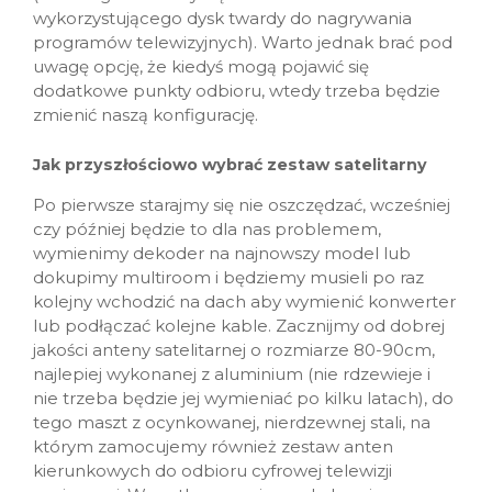
wykorzystującego dysk twardy do nagrywania
programów telewizyjnych). Warto jednak brać pod
uwagę opcję, że kiedyś mogą pojawić się
dodatkowe punkty odbioru, wtedy trzeba będzie
zmienić naszą konfigurację.
Jak przyszłościowo wybrać zestaw satelitarny
Po pierwsze starajmy się nie oszczędzać, wcześniej
czy później będzie to dla nas problemem,
wymienimy dekoder na najnowszy model lub
dokupimy multiroom i będziemy musieli po raz
kolejny wchodzić na dach aby wymienić konwerter
lub podłączać kolejne kable. Zacznijmy od dobrej
jakości anteny satelitarnej o rozmiarze 80-90cm,
najlepiej wykonanej z aluminium (nie rdzewieje i
nie trzeba będzie jej wymieniać po kilku latach), do
tego maszt z ocynkowanej, nierdzewnej stali, na
którym zamocujemy również zestaw anten
kierunkowych do odbioru cyfrowej telewizji