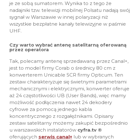
je ze sobą sumatorem. Wynika to z tego że
nadajniki tzw. telewizji mobilnej Polsatu nadają swój
sygnał w Warszawie w innej polaryzacji niż
wszystkie bezpłatne kanały telewizyjne w paśmie
UHF.
Czy warto wybrać antenę satelitarną oferowaną
przez operatora
Tak, polecamy antenę sprzedawaną przez Canal+,
jest to model firmy Corab o średnicy 80 cm z
konwerterem Unicable SCR firmy Opticum. Ten
zestaw charakteryzuje się świetnymi parametrami
mechanicznymi i elektrycznymi, konwerter oferuje
aż 24 częstotliwości UB (User Bands), więc mamy
możliwość podłączenia nawet 24 dekodery
cyfrowe za pomocą jednego kabla
koncentrycznego z rozgałęźnikami. Opisany
zestaw satelitarny możemy zakupić bezpośrednio
u warszawskich instalatorów
cyfra.tv ®
oferujących
serwis canal+
lub w wybranych