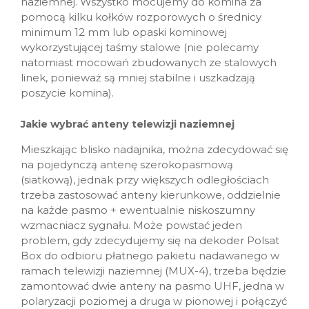
naziemnej. Wszystko mocujemy do komina za
pomocą kilku kołków rozporowych o średnicy
minimum 12 mm lub opaski kominowej
wykorzystującej taśmy stalowe (nie polecamy
natomiast mocowań zbudowanych ze stalowych
linek, ponieważ są mniej stabilne i uszkadzają
poszycie komina).
Jakie wybrać anteny telewizji naziemnej
Mieszkając blisko nadajnika, można zdecydować się
na pojedynczą antenę szerokopasmową
(siatkową), jednak przy większych odległościach
trzeba zastosować anteny kierunkowe, oddzielnie
na każde pasmo + ewentualnie niskoszumny
wzmacniacz sygnału. Może powstać jeden
problem, gdy zdecydujemy się na dekoder Polsat
Box do odbioru płatnego pakietu nadawanego w
ramach telewizji naziemnej (MUX-4), trzeba będzie
zamontować dwie anteny na pasmo UHF, jedna w
polaryzacji poziomej a druga w pionowej i połączyć