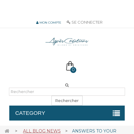
06 51 55 72 12 de 9H à 18h LUN-VEN
SE CONNECTER
MON COMPTE
0
Rechercher
CATEGORY
>
ALL BLOG NEWS
>
ANSWERS TO YOUR